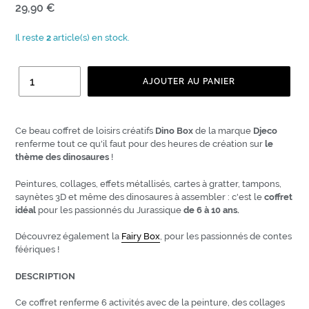
Prix
29,90 €
normal
Il reste
2
article(s) en stock.
Quantité
AJOUTER AU PANIER
Ce beau coffret de loisirs créatifs
Dino Box
de la marque
Djeco
renferme tout ce qu'il faut pour des heures de création sur
le
thème des dinosaures
!
Peintures, collages, effets métallisés, cartes à gratter, tampons,
saynètes 3D et même des dinosaures à assembler : c'est le
coffret
idéal
pour les passionnés du Jurassique
de 6 à 10 ans.
Découvrez également la
Fairy Box
, pour les passionnés de contes
féériques !
DESCRIPTION
Ce coffret renferme 6 activités avec de la peinture, des collages