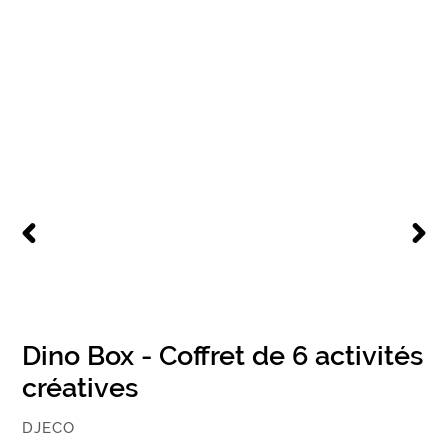
DIAPOSITIVE
DIAPO
PRÉCÉDENTE
SUIV
Dino Box - Coffret de 6 activités
créatives
ÉDITEUR
DJECO