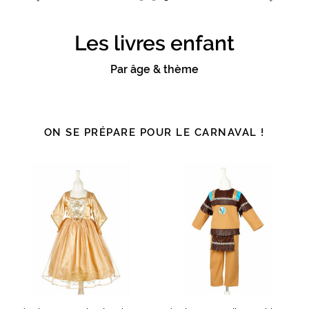
Les livres enfant
Par âge & thème
ON SE PRÉPARE POUR LE CARNAVAL !
Déguisement
Déguisement
Robe
Indien
de
Atohi
reine
enfant
dorée
5-
Elisabeth
7
enfant
ans
3-
4
ans