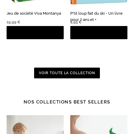
pour
2
Jeu de société Viva Montanya
P'tit loup fait du ski - Un livre
ans
pour 2 ans et +
et
Prix
19,99 €
Prix
4,95 €
+
normal
normal
VOIR TOUTE LA COLLECTION
NOS COLLECTIONS BEST SELLERS