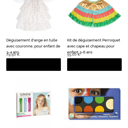
avec
avec
couronne,
cape
pour
et
enfant
chapeau
de
pour
3-
enfant
Déguisement d'ange en tulle
Kit de déguisement Perroquet
4
3-
avec couronne, pour enfant de
avec cape et chapeau pour
ans
6
3-4 ans
enfant 3-6 ans
ans
Prix
79,90 €
Prix
55,00 €
normal
normal
Coffret
Maquillage
maquillage
enfant
pour
-
enfant
palette
Tattoopen
6
-
couleurs
Incroyable
Nature
planète