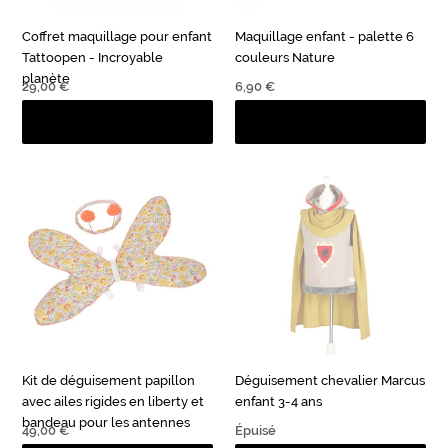
Coffret maquillage pour enfant
Maquillage enfant - palette 6
Tattoopen - Incroyable
couleurs Nature
planète
Prix
29,00 €
Prix
6,90 €
normal
normal
Kit
Déguisement
de
chevalier
déguisement
Marcus
papillon
enfant
avec
3-
ailes
4
rigides
ans
en
liberty
et
Kit de déguisement papillon
Déguisement chevalier Marcus
bandeau
avec ailes rigides en liberty et
enfant 3-4 ans
pour
bandeau pour les antennes
les
Prix
49,00 €
Prix
Épuisé
antennes
normal
normal