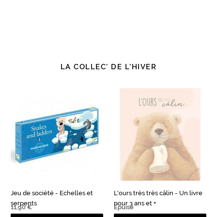
LA COLLEC' DE L'HIVER
Jeu
L'ours
de
très
société
très
-
câlin
Echelles
-
et
Un
serpents
livre
pour
3
ans
Jeu de société - Echelles et
L'ours très très câlin - Un livre
et
serpents
pour 3 ans et +
+
Prix
11,90 €
Prix
Épuisé
normal
normal