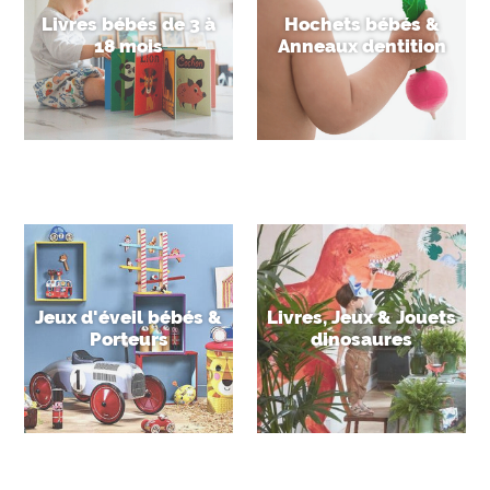
Livres bébés de 3 à
Hochets bébés &
18 mois
Anneaux dentition
Jeux d'éveil bébés &
Livres, Jeux & Jouets
Porteurs
dinosaures