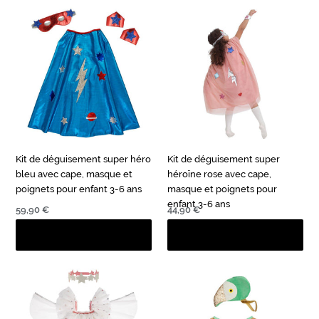
Kit
Kit
de
de
déguisement
déguisement
super
super
héro
héroïne
bleu
rose
avec
avec
cape,
cape,
masque
masque
et
et
Kit de déguisement super héro
Kit de déguisement super
poignets
poignets
bleu avec cape, masque et
héroïne rose avec cape,
pour
pour
poignets pour enfant 3-6 ans
masque et poignets pour
enfant
enfant
enfant 3-6 ans
3-
3-
Prix
59,90 €
Prix
44,90 €
6
6
normal
normal
ans
ans
Déguisement
Kit
d'ange
de
en
déguisement
tulle
Perroquet