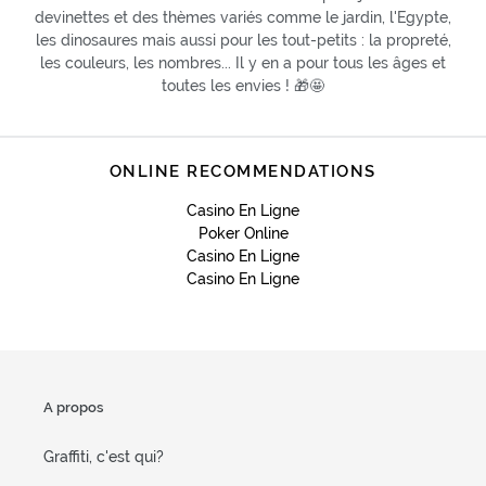
devinettes et des thèmes variés comme le jardin, l'Egypte,
les dinosaures mais aussi pour les tout-petits : la propreté,
les couleurs, les nombres... Il y en a pour tous les âges et
toutes les envies ! 🎁🤩
ONLINE RECOMMENDATIONS
Casino En Ligne
Poker Online
Casino En Ligne
Casino En Ligne
A propos
Graffiti, c'est qui?