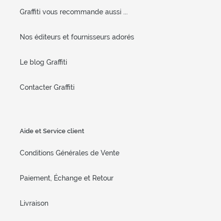
Graffiti vous recommande aussi ...
Nos éditeurs et fournisseurs adorés
Le blog Graffiti
Contacter Graffiti
Aide et Service client
Conditions Générales de Vente
Paiement, Échange et Retour
Livraison