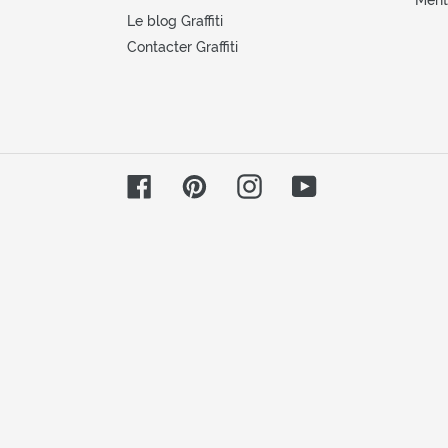
A propos
Aide 
Graffiti, c'est qui?
Cond
Graffiti vous recommande aussi ...
Paie
Nos éditeurs et fournisseurs
Livra
adorés
Menti
Le blog Graffiti
Contacter Graffiti
Facebook
Pinterest
Instagram
YouTube