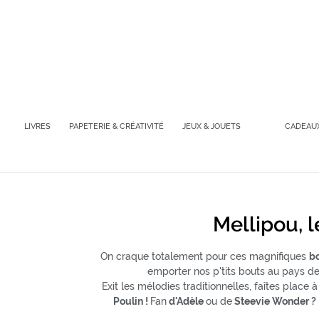
Passer
au
contenu
LIVRES
PAPETERIE & CRÉATIVITÉ
JEUX & JOUETS
CADEAUX
Mellipou, 
On craque totalement pour ces magnifiques
bo
emporter nos p'tits bouts au pays des
Exit les mélodies traditionnelles, faîtes plac
Poulin !
Fan
d'Adèle
ou de
Steevie Wonder ?