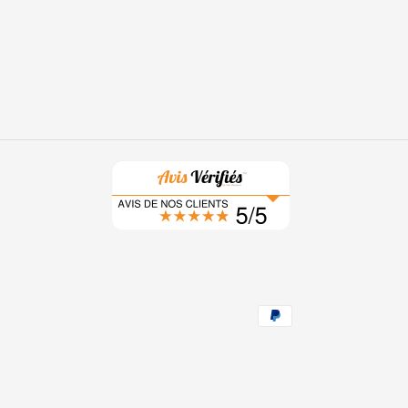
TER ET BENEFICIEZ DE 10% DE REMISE (On
e jolies idées pour vos loulous, promis juré !)
S'INSCRIRE