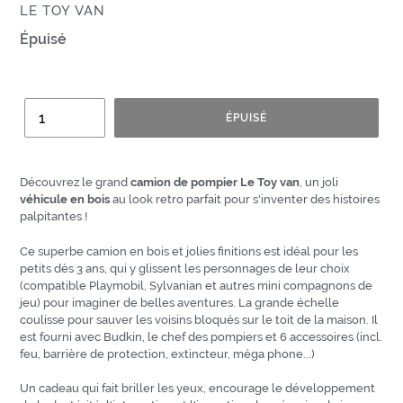
ÉDITEUR
LE TOY VAN
Prix
Épuisé
normal
Quantité
ÉPUISÉ
Découvrez le
grand
camion de pompier
Le Toy van
, un joli
véhicule en bois
au look retro
parfait pour s'inventer des histoires
palpitantes !
Ce superbe camion
en bois et jolies finitions
est idéal pour les
petits dès 3 ans, qui y glissent les personnages de leur choix
(compatible Playmobil, Sylvanian et autres mini compagnons de
jeu) pour imaginer de belles aventures. La grande échelle
coulisse pour sauver les voisins bloqués sur le toit de la maison. Il
est fourni avec Budkin, le chef des pompiers et 6 accessoires (incl.
feu, barrière de protection, extincteur, méga phone...)
Un cadeau qui fait briller les yeux, encourage le développement