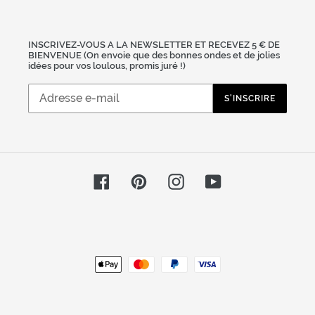
INSCRIVEZ-VOUS A LA NEWSLETTER ET RECEVEZ 5 € DE
BIENVENUE (On envoie que des bonnes ondes et de jolies
idées pour vos loulous, promis juré !)
S'INSCRIRE
Facebook
Pinterest
Instagram
YouTube
Moyens
de
paiement