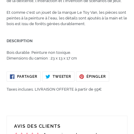
de la dextérité, l'interaction et l'invention de scénarios de jeux.
Et comme c'est un jouet de la marque Le Toy Van, les pièces sont
peintes à la peinture à l'eau, les détails sont ajoutés à la main et le
bois est issu de forêts gérées durablement.
DESCRIPTION
Bois durable. Peinture non toxique.
Dimensions du camion : 23 x 13 x 17 cm
PARTAGER
TWEETER
ÉPINGLER
PARTAGER
TWEETER
ÉPINGLER
SUR
SUR
SUR
FACEBOOK
TWITTER
PINTEREST
Taxes incluses. LIVRAISON OFFERTE à partir de 59€
AVIS DES CLIENTS