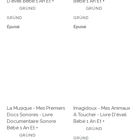
D'éveil Bébé 1 An Et +
Bébé 1 An Et +
an
et
É
É
et
GRÜND
+
GRÜND
D
D
+
I
I
ÉDITEUR
ÉDITEUR
GRÜND
GRÜND
T
T
E
Prix
Épuisé
E
Prix
Épuisé
U
U
normal
normal
R
R
La
Imagidoux
musique
-
-
Mes
Mes
animaux
premiers
à
docs
toucher
sonores
-
-
Livre
Livre
d'éveil
documentaire
bébé
La Musique - Mes Premiers
Imagidoux - Mes Animaux
sonore
1
Docs Sonores - Livre
À Toucher - Livre D'éveil
bébé
an
Documentaire Sonore
Bébé 1 An Et +
1
et
Bébé 1 An Et +
É
an
+
GRÜND
D
É
et
GRÜND
I
ÉDITEUR
GRÜND
D