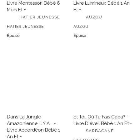
Livre Montessori Bébé 6
Livre Lumineux Bébé 1 An
+
et
Mois Et +
Et +
+
É
É
HATIER JEUNESSE
AUZOU
D
D
I
I
ÉDITEUR
ÉDITEUR
HATIER JEUNESSE
AUZOU
T
T
E
Prix
Épuisé
E
Prix
Épuisé
U
U
normal
normal
R
R
Dans
Et
la
toi,
jungle
où
amazonienne,
tu
il
fais
y
caca?
a...
-
-
Livre
Livre
d'éveil
accordéon
bébé
Dans La Jungle
Et Toi, Où Tu Fais Caca? -
bébé
1
Amazonienne, Il Y A... -
Livre D'éveil Bébé 1 An Et +
1
an
Livre Accordéon Bébé 1
É
an
et
SARBACANE
D
An Et +
et
+
I
ÉDITEUR