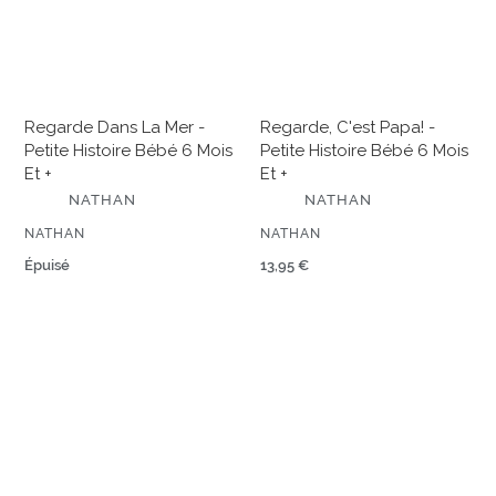
Petite
histoire
histoire
bébé
bébé
6
6
mois
mois
et
Regarde Dans La Mer -
Regarde, C'est Papa! -
et
+
Petite Histoire Bébé 6 Mois
Petite Histoire Bébé 6 Mois
+
Et +
Et +
É
É
NATHAN
NATHAN
D
D
I
I
ÉDITEUR
ÉDITEUR
NATHAN
NATHAN
T
T
E
Prix
Épuisé
E
Prix
13,95 €
U
U
normal
normal
R
R
L'imagier
Balthazar
Montessori
et
de
les
Balthazar
matières
-
à
Livre
toucher
Montessori
-
bébé
Livre