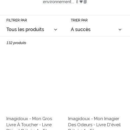
o
environnement... 🍼💗📘
n
:
FILTRER PAR
TRIER PAR
132 produits
Imagidoux
Imagidoux
-
-
Mon
Mon
gros
imagier
livre
des
à
odeurs
toucher
-
-
Livre
Livre
d'éveil
d'éveil
bébé
Imagidoux - Mon Gros
Imagidoux - Mon Imagier
bébé
1
Livre À Toucher - Livre
Des Odeurs - Livre D'éveil
1
an