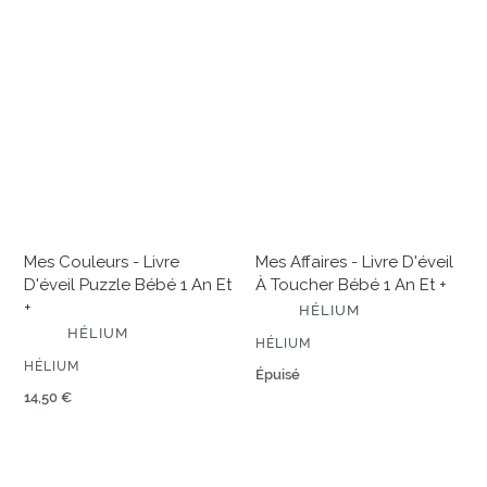
R
Mes
Mes
couleurs
affaires
-
-
Livre
Livre
d'éveil
d'éveil
puzzle
à
bébé
toucher
1
bébé
an
1
et
an
Mes Couleurs - Livre
Mes Affaires - Livre D'éveil
+
et
D'éveil Puzzle Bébé 1 An Et
À Toucher Bébé 1 An Et +
+
+
É
HÉLIUM
D
É
HÉLIUM
I
ÉDITEUR
HÉLIUM
D
T
I
ÉDITEUR
HÉLIUM
E
Prix
Épuisé
T
U
normal
E
Prix
14,50 €
R
U
normal
R
Regarde
Regarde,
dans
c'est