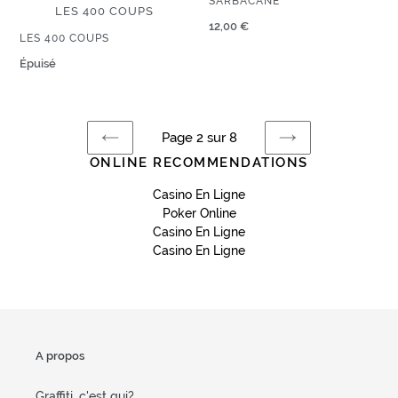
SARBACANE
É
+
LES 400 COUPS
T
D
E
Prix
12,00 €
I
ÉDITEUR
LES 400 COUPS
U
normal
T
R
E
Prix
Épuisé
U
normal
R
Page 2 sur 8
PAGE
PAGE
ONLINE RECOMMENDATIONS
PRÉCÉDENTE
SUIVANTE
Casino En Ligne
Poker Online
Casino En Ligne
Casino En Ligne
A propos
Graffiti, c'est qui?