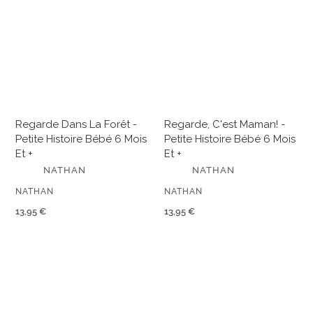
la
Maman!
forêt
-
-
Petite
Petite
histoire
histoire
bébé
bébé
6
6
mois
mois
et
Regarde Dans La Forêt -
Regarde, C'est Maman! -
et
+
Petite Histoire Bébé 6 Mois
Petite Histoire Bébé 6 Mois
+
Et +
Et +
É
É
NATHAN
NATHAN
D
D
I
I
ÉDITEUR
ÉDITEUR
NATHAN
NATHAN
T
T
E
Prix
13,95 €
E
Prix
13,95 €
U
U
normal
normal
R
R
Regarde
Regarde,
dans
c'est
la
Papa!
mer
-
-
Petite