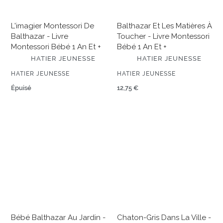
1
Montessori
an
bébé
L'imagier Montessori De
Balthazar Et Les Matières À
et
1
Balthazar - Livre
Toucher - Livre Montessori
+
an
Montessori Bébé 1 An Et +
Bébé 1 An Et +
et
É
É
HATIER JEUNESSE
+
HATIER JEUNESSE
D
D
I
I
ÉDITEUR
ÉDITEUR
HATIER JEUNESSE
HATIER JEUNESSE
T
T
E
Prix
Épuisé
E
Prix
12,75 €
U
U
normal
normal
R
R
Bébé
Chaton-
Balthazar
gris
au
dans
jardin
la
-
ville
Livre
-
Montessori
Livre
bébé
lumineux
6
bébé
mois
1
Bébé Balthazar Au Jardin -
Chaton-Gris Dans La Ville -
et
an