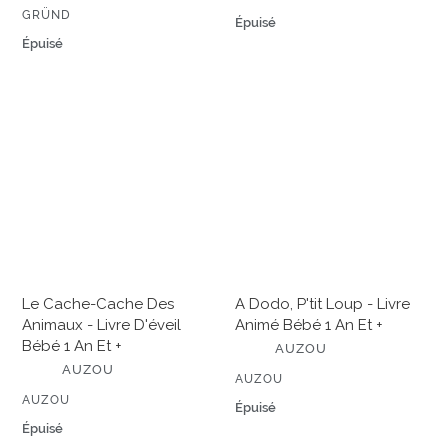
+
T
I
ÉDITEUR
GRÜND
E
Prix
Épuisé
T
U
normal
E
Prix
Épuisé
R
U
normal
R
Le
A
cache-
dodo,
cache
P'tit
des
loup
animaux
-
-
Livre
Livre
animé
d'éveil
bébé
bébé
1
1
an
Le Cache-Cache Des
A Dodo, P'tit Loup - Livre
an
et
Animaux - Livre D'éveil
Animé Bébé 1 An Et +
et
+
Bébé 1 An Et +
É
+
AUZOU
D
É
AUZOU
I
ÉDITEUR
AUZOU
D
T
I
ÉDITEUR
AUZOU
E
Prix
Épuisé
T
U
normal
E
Prix
Épuisé
R
U
normal