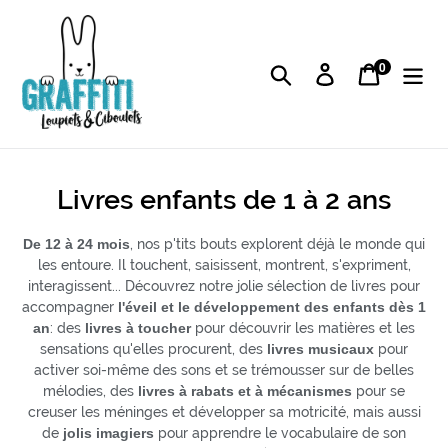
Passer
au
contenu
0
articles
Rechercher
Se connecter
Panier
C
Livres enfants de 1 à 2 ans
o
De 12 à 24 mois
, nos p'tits bouts explorent déjà le monde qui
l
les entoure. Il touchent, saisissent, montrent, s'expriment,
interagissent... Découvrez notre jolie sélection de livres pour
l
accompagner
l'éveil et le développement des enfants dès 1
e
an
: des
livres à toucher
pour découvrir les matières et les
sensations qu'elles procurent, des
livres musicaux
pour
c
activer soi-même des sons et se trémousser sur de belles
t
mélodies, des
livres à rabats et à mécanismes
pour se
creuser les méninges et développer sa motricité, mais aussi
i
de
jolis imagiers
pour apprendre le vocabulaire de son