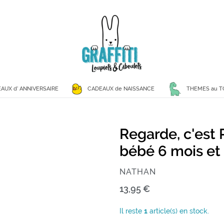
AUX d' ANNIVERSAIRE
CADEAUX de NAISSANCE
THEMES au T
Regarde, c'est P
bébé 6 mois et 
ÉDITEUR
NATHAN
Prix
13,95 €
normal
Il reste
1
article(s) en stock.