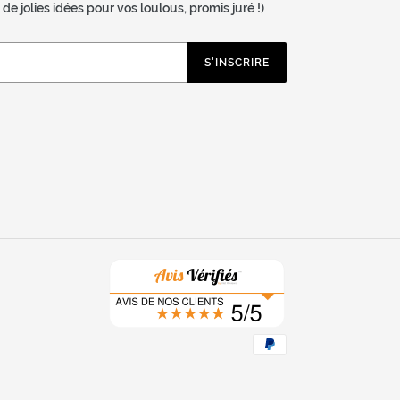
e jolies idées pour vos loulous, promis juré !)
S'INSCRIRE
Moyens
de
paiement