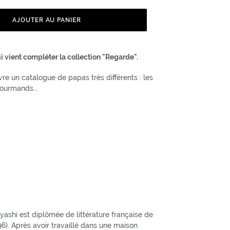
AJOUTER AU PANIER
 vient compléter la collection "Regarde".
vre un catalogue de papas très différents : les
 gourmands...
ashi est diplômée de littérature française de
6). Après avoir travaillé dans une maison