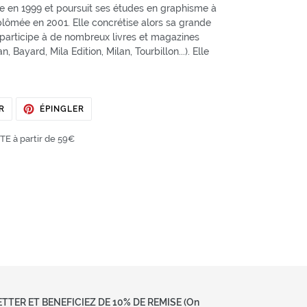
ance en 1999 et poursuit ses études en graphisme à
diplômée
en 2001. Elle concrétise alors sa grande
et participe à de nombreux livres et magazines
 Bayard, Mila Edition, Milan, Tourbillon...). Elle
TWEETER
ÉPINGLER
R
ÉPINGLER
SUR
SUR
TWITTER
PINTEREST
E à partir de 59€
TER ET BENEFICIEZ DE 10% DE REMISE (On