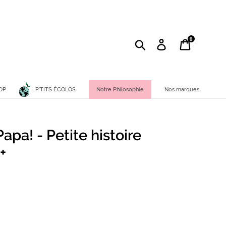
0
Rechercher
Se connecter
Panier
P'TITS ÉCOLOS
OP
Notre Philosophie
Nos marques
apa! - Petite histoire
+