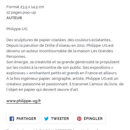
Format 23,5 x 14,5 cm
12 pages pop-up
AUTEUR
Philippe UG
Des sculptures de papier ciselées, des couleurs éclatantes…
Depuis la parution de Drôle d’oiseau en 2011, Philippe UG est
devenu un auteur incontournable de la maison Les Grandes
Personnes.
Son énergie, sa créativité et sa grande générosité le propulsent
sur les routes à la rencontre de son public. Ses expositions «
explosives » enchantent petits et grands en France et ailleurs.
À la fois ingénieur papier, sérigraphe, artiste, Philippe UG est un
créateur passionné et passionnant. Il transmet l’amour du livre, de
l’objet en papier qui devient œuvre d’art.
www.philippe-ug.fr
PARTAGER
TWEETER
ÉPINGLER
PARTAGER
TWEETER
ÉPINGLER
SUR
SUR
SUR
FACEBOOK
TWITTER
PINTEREST