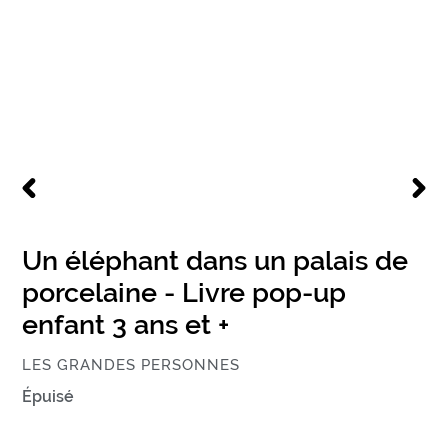
DIAPOSITIVE
DIAPO
PRÉCÉDENTE
SUIV
Un éléphant dans un palais de
porcelaine - Livre pop-up
enfant 3 ans et +
ÉDITEUR
LES GRANDES PERSONNES
Prix
Épuisé
normal