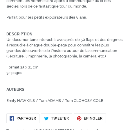
comment les hommes ont appris à communiquer au fil des
siècles, lors de ce fantastique tour du monde.
Parfait pour les petits explorateurs
dès 6 ans
.
DESCRIPTION
Un documentaire interactifs avec près de 50 flaps et des énigmes
à résoudre à chaque double-page pour connaître les plus
grandes découvertes de l'histoire autour de la communication
(l'écriture, l'imprimerie, la photographie, la caméra, etc.)
Format 25 x 31 cm
32 pages
AUTEURS
Emily HAWKINS / Tom ADAMS / Tom CLOHOSY COLE
PARTAGER
TWEETER
ÉPINGLER
PARTAGER
TWEETER
ÉPINGLER
SUR
SUR
SUR
FACEBOOK
TWITTER
PINTEREST