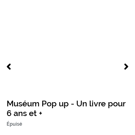
DIAPOSITIVE
DIAPO
PRÉCÉDENTE
SUIV
Muséum Pop up - Un livre pour
6 ans et +
Prix
Épuisé
normal