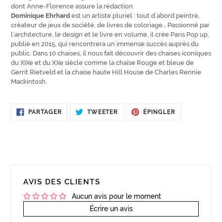
dont Anne-Florence assure la rédaction.
Dominique Ehrhard
est un artiste pluriel : tout d’abord peintre,
créateur de jeux de société, de livres de coloriage… Passionné par
l’architecture, le design et le livre en volume, il crée Paris Pop up,
publié en 2015, qui rencontrera un immense succès auprès du
public. Dans 10 chaises, il nous fait découvrir des chaises iconiques
du XIXe et du XXe siècle comme la chaise Rouge et bleue de
Gerrit Rietveld et la chaise haute Hill House de Charles Rennie
Mackintosh.
PARTAGER
TWEETER
ÉPINGLER
PARTAGER
TWEETER
ÉPINGLER
SUR
SUR
SUR
FACEBOOK
TWITTER
PINTEREST
AVIS DES CLIENTS
Aucun avis pour le moment
Écrire un avis