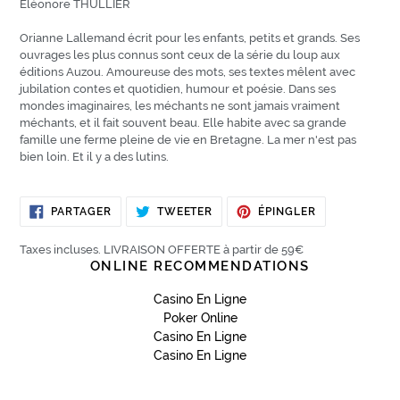
Éléonore THULLIER
Orianne Lallemand écrit pour les enfants, petits et grands. Ses
ouvrages les plus connus sont ceux de la série du loup aux
éditions Auzou. Amoureuse des mots, ses textes mêlent avec
jubilation contes et quotidien, humour et poésie. Dans ses
mondes imaginaires, les méchants ne sont jamais vraiment
méchants, et il fait souvent beau. Elle habite avec sa grande
famille une ferme pleine de vie en Bretagne. La mer n'est pas
bien loin. Et il y a des lutins.
PARTAGER
TWEETER
ÉPINGLER
PARTAGER
TWEETER
ÉPINGLER
SUR
SUR
SUR
FACEBOOK
TWITTER
PINTEREST
Taxes incluses. LIVRAISON OFFERTE à partir de 59€
ONLINE RECOMMENDATIONS
Casino En Ligne
Poker Online
Casino En Ligne
Casino En Ligne