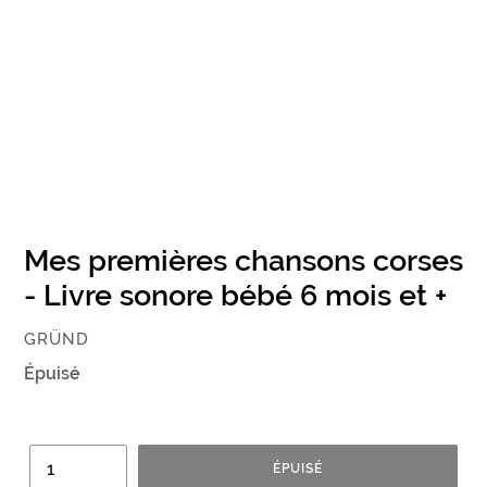
Mes premières chansons corses
- Livre sonore bébé 6 mois et +
ÉDITEUR
GRÜND
Prix
Épuisé
normal
Quantité
ÉPUISÉ