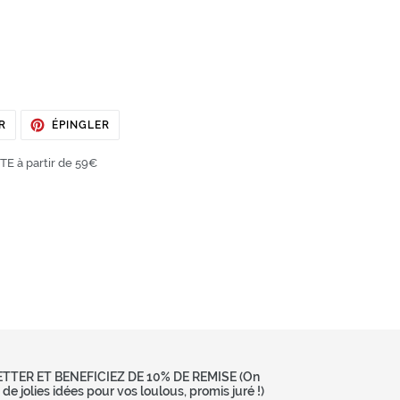
TWEETER
ÉPINGLER
R
ÉPINGLER
SUR
SUR
TWITTER
PINTEREST
E à partir de 59€
TER ET BENEFICIEZ DE 10% DE REMISE (On
e jolies idées pour vos loulous, promis juré !)