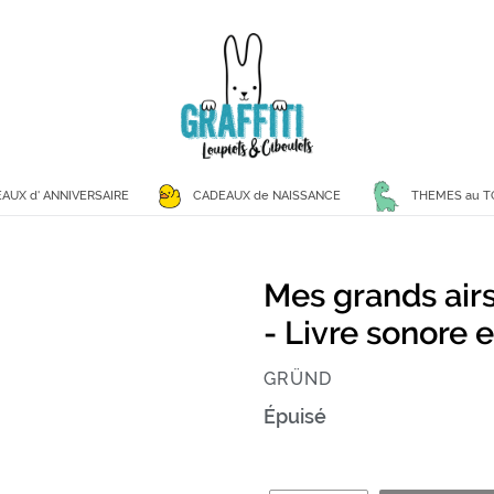
AUX d' ANNIVERSAIRE
CADEAUX de NAISSANCE
THEMES au T
Mes grands air
- Livre sonore e
ÉDITEUR
GRÜND
Prix
Épuisé
normal