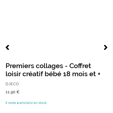
DIAPOSITIVE
DIAPO
PRÉCÉDENTE
SUIV
Premiers collages - Coffret
loisir créatif bébé 18 mois et +
ÉDITEUR
DJECO
Prix
11,90 €
normal
Il reste
2
article(s) en stock.