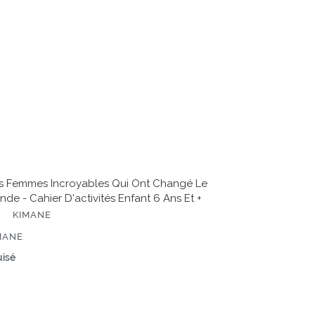
angé
nde
ier
ctivités
ant
s Femmes Incroyables Qui Ont Changé Le
de - Cahier D'activités Enfant 6 Ans Et +
KIMANE
ITEUR
MANE
x
isé
rmal
te