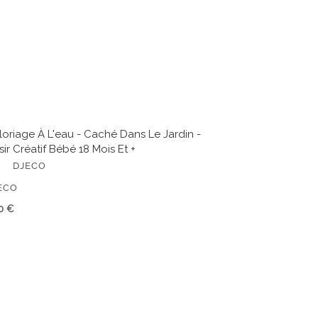
ir
atif
bé
s
oriage À L'eau - Caché Dans Le Jardin -
sir Créatif Bébé 18 Mois Et +
DJECO
ITEUR
ECO
x
0 €
rmal
s
mmes
royables