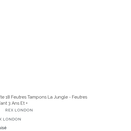
tres
mpons
gle
tres
ant
te 18 Feutres Tampons La Jungle - Feutres
ant 3 Ans Et +
REX LONDON
ITEUR
X LONDON
x
isé