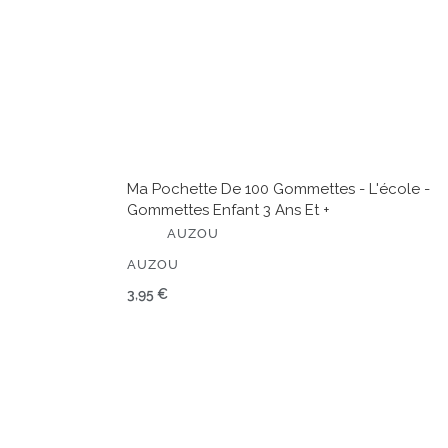
enfant
3
ans
et
+
Ma Pochette De 100 Gommettes - L'école -
Gommettes Enfant 3 Ans Et +
É
AUZOU
D
I
ÉDITEUR
AUZOU
T
E
Prix
3,95 €
U
normal
R
Apprendre
à
dessiner
-
Step