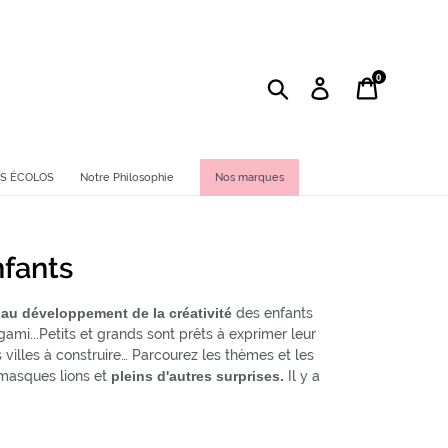
0
Rechercher
Se connecter
Panier
TS ÉCOLOS
Notre Philosophie
Nos marques
nfants
s au développement de la créativité
des enfants
gami...Petits et grands sont prêts à exprimer leur
 villes à construire… Parcourez les thèmes et les
 masques lions et
pleins d'autres surprises.
Il y a