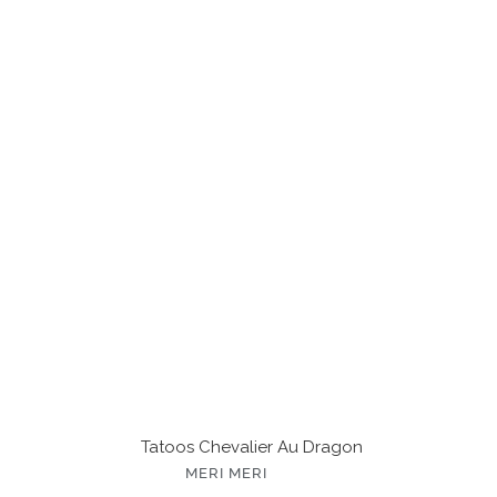
Tatoos
Chevalier
au
Dragon
Tatoos Chevalier Au Dragon
É
MERI MERI
D