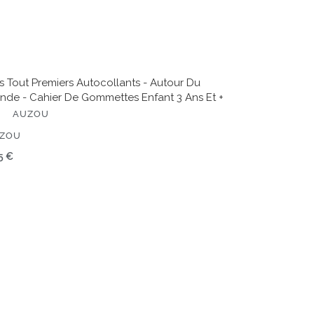
ant
 Tout Premiers Autocollants - Autour Du
nde - Cahier De Gommettes Enfant 3 Ans Et +
AUZOU
ITEUR
ZOU
x
5 €
rmal
oriage
au
ché
ns
din