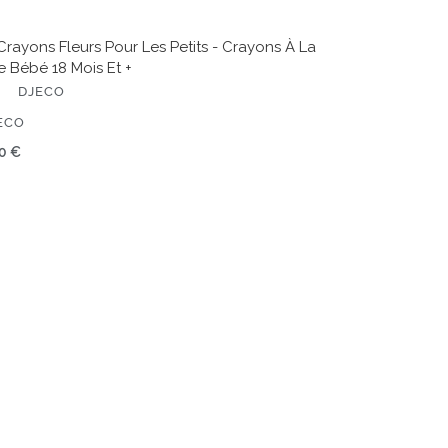
Crayons Fleurs Pour Les Petits - Crayons À La
e Bébé 18 Mois Et +
DJECO
ITEUR
ECO
x
0 €
rmal
s
t
miers
ocollants
our
nde
ier
mmettes