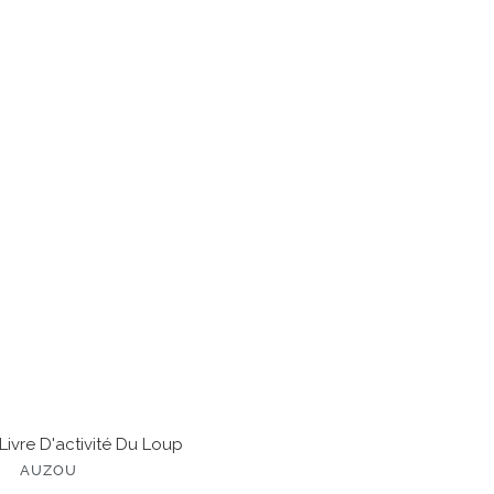
rmal
e
ctivité
p
Livre D'activité Du Loup
AUZOU