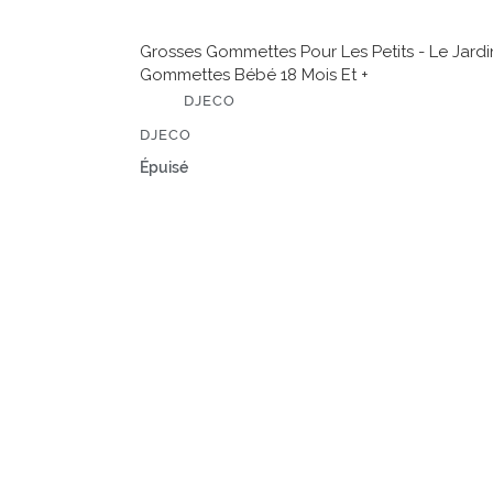
Grosses Gommettes Pour Les Petits - Le Jardi
Gommettes Bébé 18 Mois Et +
É
DJECO
D
I
ÉDITEUR
DJECO
T
E
Prix
Épuisé
U
normal
R
Mini
kit
de
voyage
-
Jeux
et
coloriages
Forest
Friends