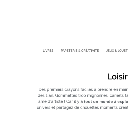
Passer
au
contenu
LIVRES
PAPETERIE & CRÉATIVITÉ
JEUX & JOUET
C
Loisi
o
Des premiers crayons faciles à prendre en main 
l
dès 1 an. Gommettes trop mignonnes, carnets fanta
âme d'artiste ! Car il y a
tout un monde à expl
l
univers et partagez de chouettes moments créatif
e
c