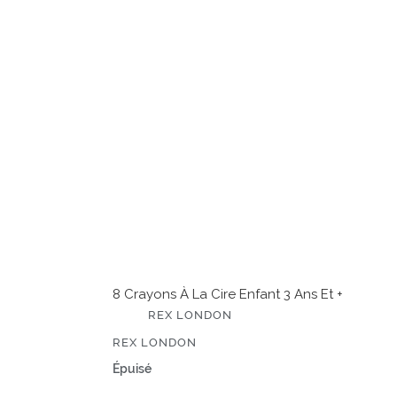
à
la
cire
enfant
3
ans
et
+
8 Crayons À La Cire Enfant 3 Ans Et +
É
REX LONDON
D
I
ÉDITEUR
REX LONDON
T
E
Prix
Épuisé
U
normal
R