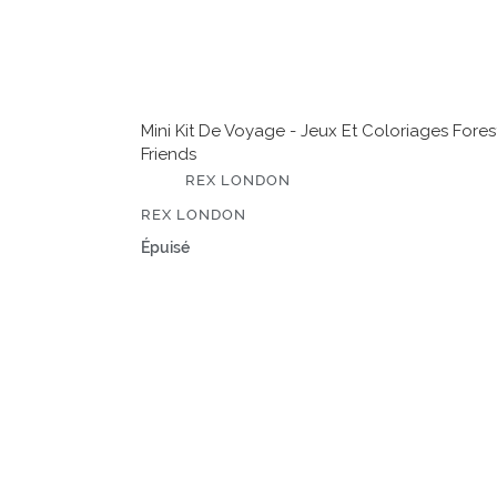
Mini Kit De Voyage - Jeux Et Coloriages Fores
Friends
É
REX LONDON
D
I
ÉDITEUR
REX LONDON
T
E
Prix
Épuisé
U
normal
R
Ma
pochette
de
100
gommettes
-
L'école
-
Gommettes