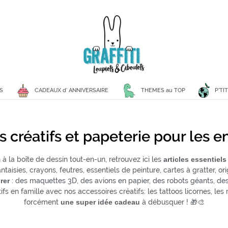
P'TI
S
CADEAUX d' ANNIVERSAIRE
THEMES au TOP
rs créatifs et papeterie pour les e
à la boîte de dessin tout-en-un, retrouvez ici les
articles essentiel
isies, crayons, feutres, essentiels de peinture, cartes à gratter, ori
orer
: des maquettes 3D, des avions en papier, des robots géants, des
s en famille avec nos accessoires créatifs: les tattoos licornes, les
forcément
une super idée cadeau
à débusquer ! 🎁🎨