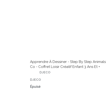
by
Step
Animals
&
Co
-
Coffret
loisir
créatif
enfant
3
ans
et
Apprendre À Dessiner - Step By Step Animals
+
Co - Coffret Loisir Créatif Enfant 3 Ans Et +
É
DJECO
D
I
ÉDITEUR
DJECO
T
E
Prix
Épuisé
U
normal
R
8
crayons