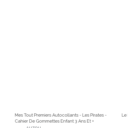
U
no
R
Mes
Le
tout
livr
premiers
d'a
autocollants
du
-
lou
Les
pirates
-
Cahier
de
gommettes
enfant
3
ans
et
+
Mes Tout Premiers Autocollants - Les Pirates -
Le 
Cahier De Gommettes Enfant 3 Ans Et +
É
D
É
AUZOU