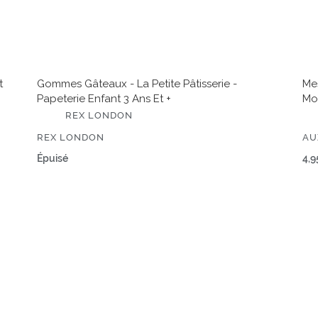
+
enf
3
ans
et
+
t
Gommes Gâteaux - La Petite Pâtisserie -
Mes
Papeterie Enfant 3 Ans Et +
Mo
É
É
REX LONDON
D
D
I
I
ÉDITEUR
ÉD
REX LONDON
AU
T
T
E
E
Prix
Épuisé
Pri
4,9
U
U
normal
no
R
R
Tatoos
Col
Pop
à
l'e
-
Ca
da
le
jar
-